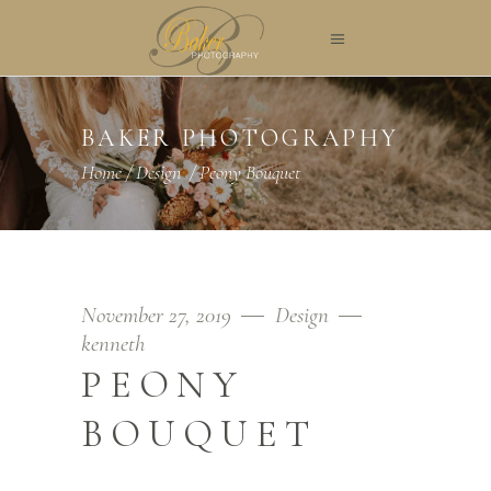
BAKER PHOTOGRAPHY
Home
/
Design
/
Peony Bouquet
November 27, 2019
Design
kenneth
PEONY
BOUQUET